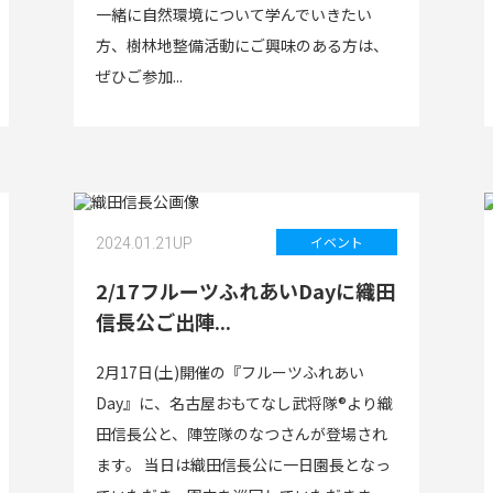
一緒に自然環境について学んでいきたい
方、樹林地整備活動にご興味のある方は、
ぜひご参加...
イベント
2024.01.21
UP
2/17フルーツふれあいDayに織田
信長公ご出陣...
2月17日(土)開催の『フルーツふれあい
Day』に、名古屋おもてなし武将隊®より織
田信長公と、陣笠隊のなつさんが登場され
ます。 当日は織田信長公に一日園長となっ