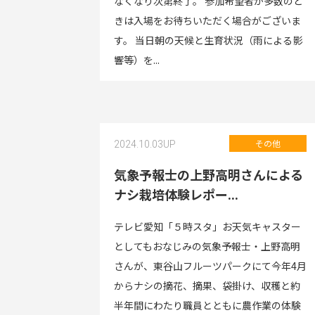
なくなり次第終了。 参加希望者が多数のと
きは入場をお待ちいただく場合がございま
す。 当日朝の天候と生育状況（雨による影
響等）を...
その他
2024.10.03
UP
気象予報士の上野高明さんによる
ナシ栽培体験レポー...
テレビ愛知「５時スタ」お天気キャスター
としてもおなじみの気象予報士・上野高明
さんが、東谷山フルーツパークにて今年4月
からナシの摘花、摘果、袋掛け、収穫と約
半年間にわたり職員とともに農作業の体験