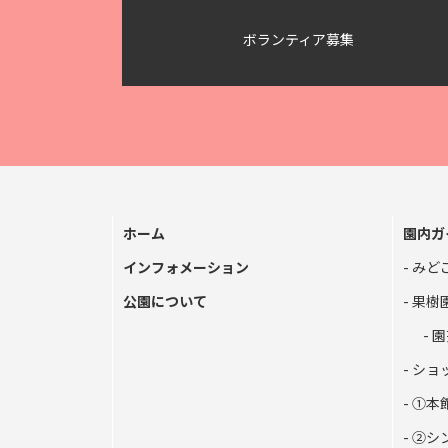
ボランティア募集
ホーム
園内ガ
インフォメーション
みど
公園について
果樹
園
ショ
①本
②シ