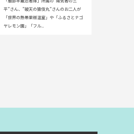
「服部半蔵忍者隊」所属の”陽気者の三
平”さん、”破天の猿伎丸”さんのお二人が
「世界の熱帯果樹温室」や「ふるさとナゴ
ヤレモン園」「フル...