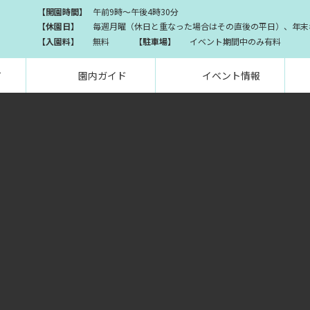
【開園時間】
午前9時～午後4時30分
【休園日】
毎週月曜（休日と重なった場合はその直後の平日）、年末年
【入園料】
無料
【駐車場】
イベント期間中のみ有料
て
園内ガイド
イベント情報