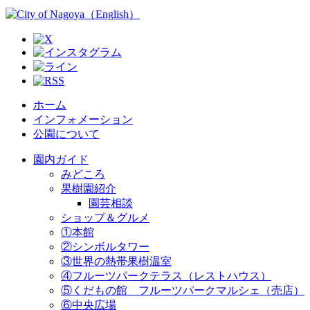
ホーム
インフォメーション
公園について
園内ガイド
みどころ
果樹園紹介
園芸相談
ショップ＆グルメ
①本館
②シンボルタワー
③世界の熱帯果樹温室
④フルーツパークテラス（レストハウス）
⑤くだもの館 フルーツパークマルシェ（売店）
⑥中央広場