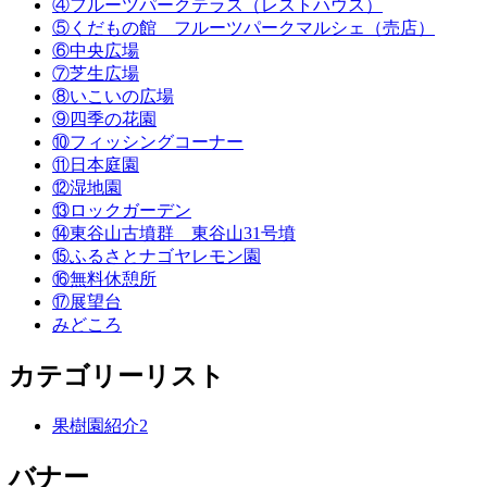
④フルーツパークテラス（レストハウス）
⑤くだもの館 フルーツパークマルシェ（売店）
⑥中央広場
⑦芝生広場
⑧いこいの広場
⑨四季の花園
⑩フィッシングコーナー
⑪日本庭園
⑫湿地園
⑬ロックガーデン
⑭東谷山古墳群 東谷山31号墳
⑮ふるさとナゴヤレモン園
⑯無料休憩所
⑰展望台
みどころ
カテゴリーリスト
果樹園紹介
2
バナー