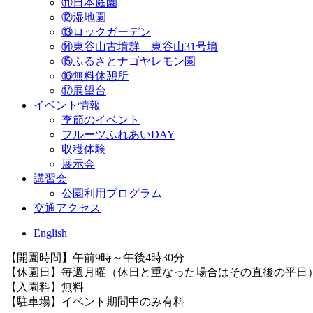
⑪日本庭園
⑫湿地園
⑬ロックガーデン
⑭東谷山古墳群 東谷山31号墳
⑮ふるさとナゴヤレモン園
⑯無料休憩所
⑰展望台
イベント情報
季節のイベント
フルーツふれあいDAY
収穫体験
展示会
講習会
公園利用プログラム
交通アクセス
English
【開園時間】午前9時～午後4時30分
【休園日】毎週月曜（休日と重なった場合はその直後の平日）、
【入園料】無料
【駐車場】イベント期間中のみ有料