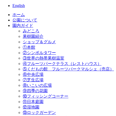
English
ホーム
公園について
園内ガイド
みどころ
果樹園紹介
ショップ＆グルメ
①本館
②シンボルタワー
③世界の熱帯果樹温室
④フルーツパークテラス（レストハウス）
⑤くだもの館 フルーツパークマルシェ（売店）
⑥中央広場
⑦芝生広場
⑧いこいの広場
⑨四季の花園
⑩フィッシングコーナー
⑪日本庭園
⑫湿地園
⑬ロックガーデン