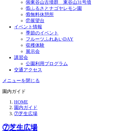
⑭東谷山古墳群 東谷山31号墳
⑮ふるさとナゴヤレモン園
⑯無料休憩所
⑰展望台
イベント情報
季節のイベント
フルーツふれあいDAY
収穫体験
展示会
講習会
公園利用プログラム
交通アクセス
メニューを閉じる
園内ガイド
HOME
園内ガイド
⑦芝生広場
⑦芝生広場