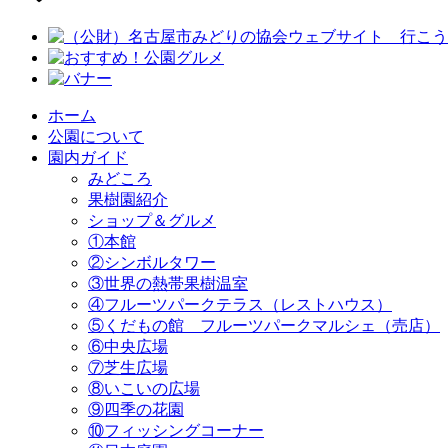
ホーム
公園について
園内ガイド
みどころ
果樹園紹介
ショップ＆グルメ
①本館
②シンボルタワー
③世界の熱帯果樹温室
④フルーツパークテラス（レストハウス）
⑤くだもの館 フルーツパークマルシェ（売店）
⑥中央広場
⑦芝生広場
⑧いこいの広場
⑨四季の花園
⑩フィッシングコーナー