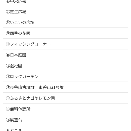
⑥中央広場
⑦芝生広場
⑧いこいの広場
⑨四季の花園
⑩フィッシングコーナー
⑪日本庭園
⑫湿地園
⑬ロックガーデン
⑭東谷山古墳群 東谷山31号墳
⑮ふるさとナゴヤレモン園
⑯無料休憩所
⑰展望台
みどころ