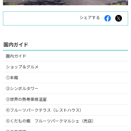
Facebook
X
シェアする
で
で
シ
シ
ェ
ェ
ア
ア
す
す
園内ガイド
る
る
園内ガイド
ショップ＆グルメ
①本館
②シンボルタワー
③世界の熱帯果樹温室
④フルーツパークテラス（レストハウス）
⑤くだもの館 フルーツパークマルシェ（売店）