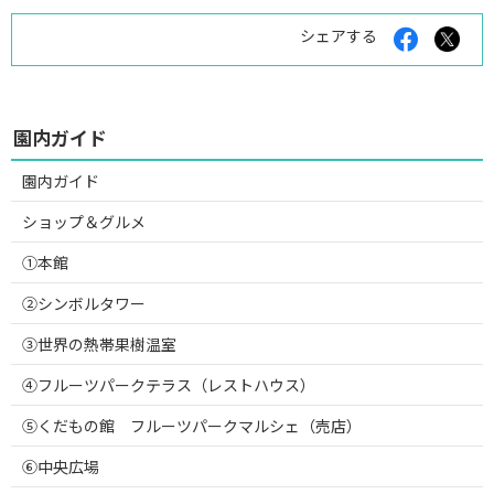
Facebook
X
シェアする
で
で
シ
シ
ェ
ェ
ア
ア
す
す
園内ガイド
る
る
園内ガイド
ショップ＆グルメ
①本館
②シンボルタワー
③世界の熱帯果樹温室
④フルーツパークテラス（レストハウス）
⑤くだもの館 フルーツパークマルシェ（売店）
⑥中央広場