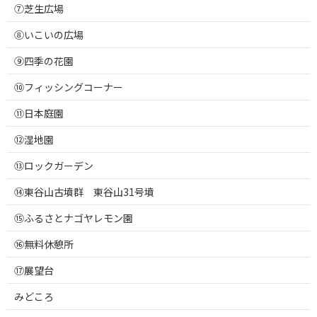
⑦芝生広場
⑧いこいの広場
⑨四季の花園
⑩フィッシングコーナー
⑪日本庭園
⑫湿地園
⑬ロックガーデン
⑭東谷山古墳群 東谷山31号墳
⑮ふるさとナゴヤレモン園
⑯無料休憩所
⑰展望台
みどころ