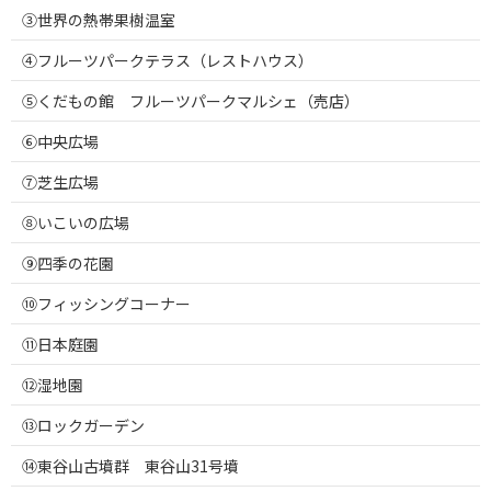
③世界の熱帯果樹温室
④フルーツパークテラス（レストハウス）
⑤くだもの館 フルーツパークマルシェ（売店）
⑥中央広場
⑦芝生広場
⑧いこいの広場
⑨四季の花園
⑩フィッシングコーナー
⑪日本庭園
⑫湿地園
⑬ロックガーデン
⑭東谷山古墳群 東谷山31号墳