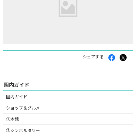
Facebook
X
シェアする
で
で
シ
シ
ェ
ェ
ア
ア
す
す
園内ガイド
る
る
園内ガイド
ショップ＆グルメ
①本館
②シンボルタワー