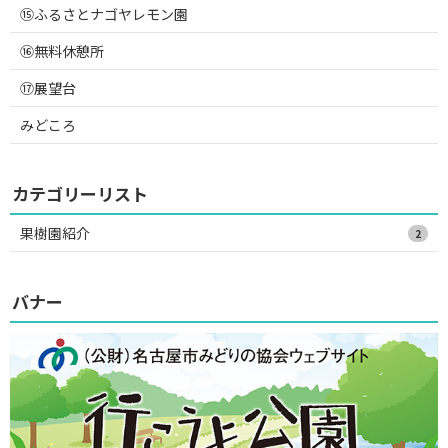
⑮ふるさとナゴヤレモン園
⑯無料休憩所
⑰展望台
みどころ
カテゴリーリスト
果樹園紹介
2
バナー