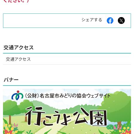
Facebook
X
シェアする
で
で
シ
シ
ェ
ェ
ア
ア
す
す
交通アクセス
る
る
交通アクセス
バナー